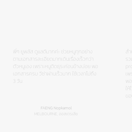
พี่ๆ ยูพลัส ดูแลดีมากค่ะ ช่วยหนูทุกอย่าง
สำห
ตามเอกสารละเอียดมากเดินเรื่องเร็วกว่า
รว
ตัวหนูเอง เพราะหนูติดธุระค่อนข้างบ่อย พอ
pr
เอกสารครบ วีซ่าผ่านเร็วมาก ใช้เวลาไม่ถึง
เพ
3 วัน
พอด
ให้
ขอ
FAENG Nopkamol
MELBOURNE, ออสเตรเลีย