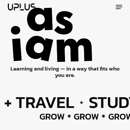
Skip
Menu
to
main
content
Learning and living — in a way that fits who
you are.
 TRAVEL
STUDY 
+
GROW
GROW
GR
✱
✱