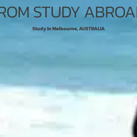
ROM STUDY ABROA
Study In Melbourne, AUSTRALIA