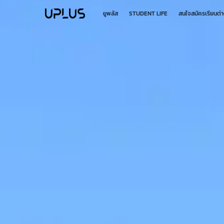
Skip
to
ยูพลัส
STUDENT LIFE
สนใจสมัครเรียนต่
main
content