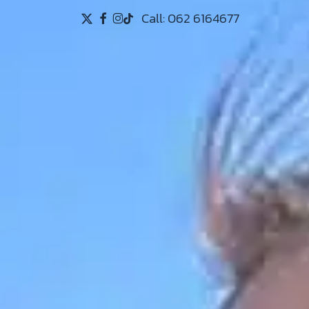
Call: 062 6164677
X-
FACEBOOK
INSTAGRAM
TIKTOK
TWITTER