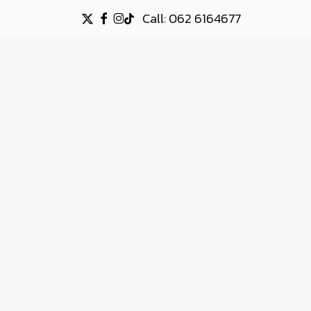
Call: 062 6164677
X-
FACEBOOK
INSTAGRAM
TIKTOK
TWITTER