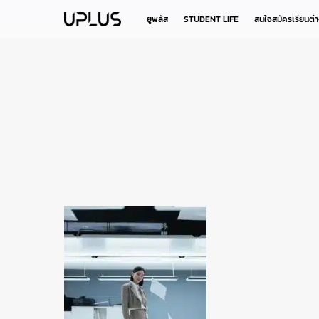
Skip
to
ยูพลัส
STUDENT LIFE
สนใจสมัครเรียนต่
main
content