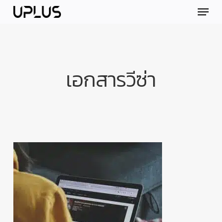
Skip
Menu
to
main
content
เอกสารวีซ่า