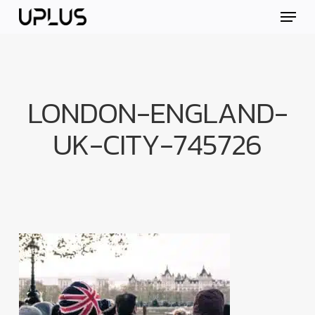
Skip
Menu
to
main
content
LONDON-ENGLAND-
UK-CITY-745726