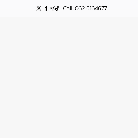
Call: 062 6164677
X-
FACEBOOK
INSTAGRAM
TIKTOK
TWITTER