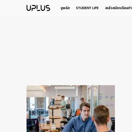
Skip
to
ยูพลัส
STUDENT LIFE
สนใจสมัครเรียนต่
main
content