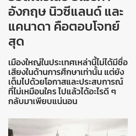
อังกฤษ นิวซีแลนด์ และ
แคนาดา คือตอบโจทย์
สุด
เมืองใหญ่ในประเทศเหล่านี้ไม่ได้มีชื่อ
เสียงในด้านการศึกษาเท่านั้น แต่ยัง
เต็มไปด้วยโอกาสและประสบการณ์
ที่ไม่เหมือนใคร ไปแล้วได้อะไรดี ๆ
กลับมาเพียบแน่นอน