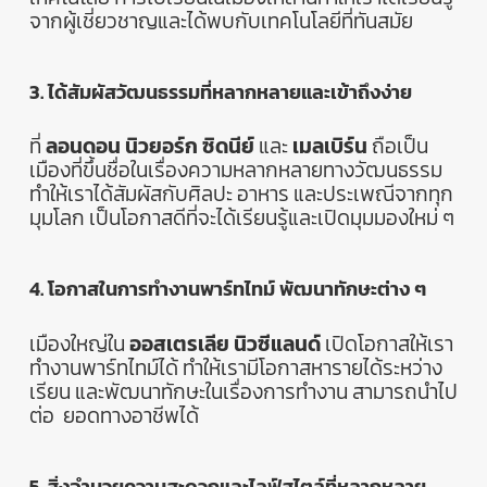
จากผู้เชี่ยวชาญและได้พบกับเทคโนโลยีที่ทันสมัย
3. ได้สัมผัสวัฒนธรรมที่หลากหลายและเข้าถึงง่าย
ที่
ลอนดอน
นิวยอร์ก
ซิดนีย์
และ
เมลเบิร์น
ถือเป็น
เมืองที่ขึ้นชื่อในเรื่องความหลากหลายทางวัฒนธรรม
ทำให้เราได้สัมผัสกับศิลปะ อาหาร และประเพณีจากทุก
มุมโลก เป็นโอกาสดีที่จะได้เรียนรู้และเปิดมุมมองใหม่ ๆ
4. โอกาสในการทำงานพาร์ทไทม์ พัฒนาทักษะต่าง ๆ
เมืองใหญ่ใน
ออสเตรเลีย
นิวซีแลนด์
เปิดโอกาสให้เรา
ทำงานพาร์ทไทม์ได้ ทำให้เรามีโอกาสหารายได้ระหว่าง
เรียน และพัฒนาทักษะในเรื่องการทำงาน สามารถนำไป
ต่อ
ยอดทางอาชีพได้
5. สิ่งอำนวยความสะดวกและไลฟ์สไตล์ที่หลากหลาย