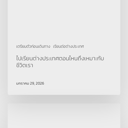
ถึง
เหมาะ
กับ
ชีวิต
เรา
เตรียมตัวก่อนเดินทาง
เรียนต่อต่างประเทศ
ไปเรียนต่างประเทศตอนไหนถึงเหมาะกับ
ชีวิตเรา
มกราคม 29, 2026
10
เมือง
น่า
เรียน