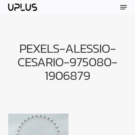
Skip
Menu
to
main
content
PEXELS-ALESSIO-
CESARIO-975080-
1906879