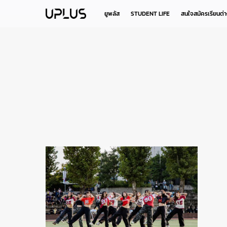
Skip
to
ยูพลัส
STUDENT LIFE
สนใจสมัครเรียนต่
main
content