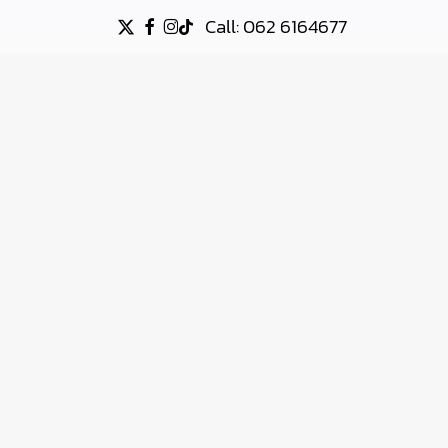
Call: 062 6164677
X-
FACEBOOK
INSTAGRAM
TIKTOK
TWITTER