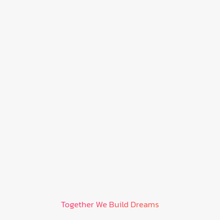
ค่าเช่าที่พัก:
ประมาณ
£900 – £2,200
ต่อเดือน
(เริ่มต้นที่ flat แบบแชร์ ไปจนถึง studio/private
apartment)
ค่าใช้จ่ายทั้งหมดโดยประมาณต่อเดือน:
ประมาณ
£1,600 – £3,000
ขึ้นอยู่กับไลฟ์สไตล์ ค่าที่พัก การ
เดินทาง และการใช้จ่ายส่วนตัว
Together We Build Dreams