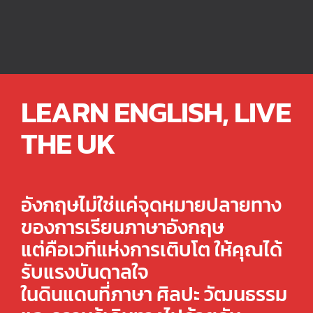
LEARN ENGLISH, LIVE
THE UK
The UK is where language
comes to life.
อังกฤษไม่ใช่แค่จุดหมายปลายทาง
The UK offers more than just
ของการเรียนภาษาอังกฤษ
world-class education.
แต่คือเวทีแห่งการเติบโต ให้คุณได้
The UK is where tradition
รับแรงบันดาลใจ
fuels your future.
ในดินแดนที่ภาษา ศิลปะ วัฒนธรรม