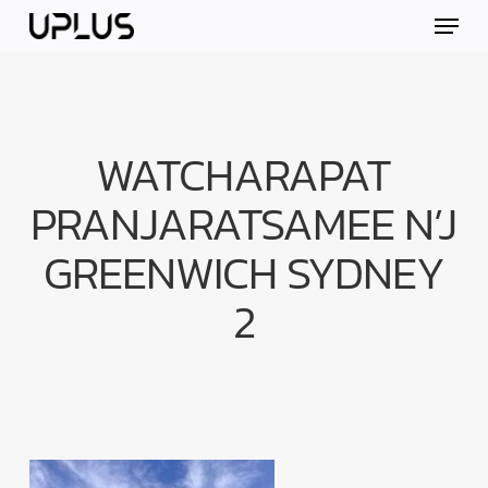
Skip
Menu
to
main
content
WATCHARAPAT
PRANJARATSAMEE N’J
GREENWICH SYDNEY
2