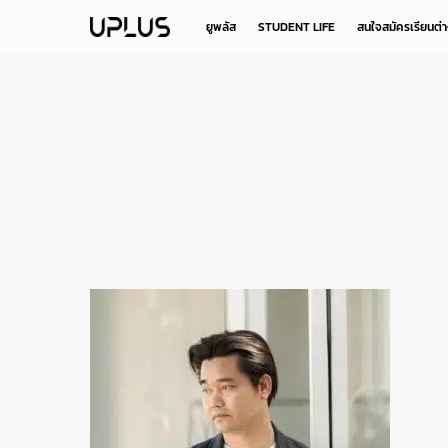
Skip
to
ยูพลัส
STUDENT LIFE
สนใจสมัครเรียนต่
main
content