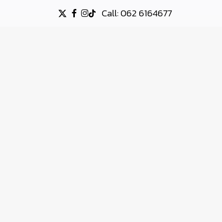
Call: 062 6164677
X-
FACEBOOK
INSTAGRAM
TIKTOK
TWITTER