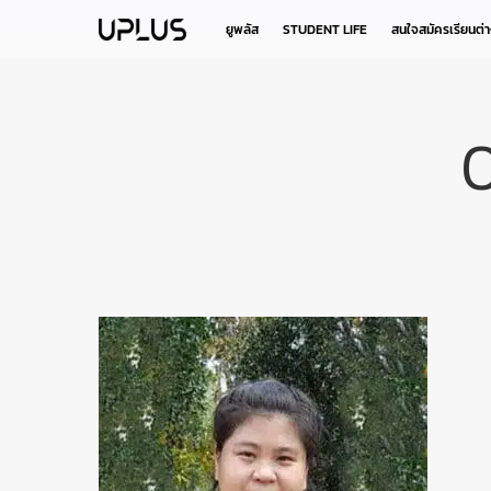
Skip
to
ยูพลัส
STUDENT LIFE
สนใจสมัครเรียนต่
main
content