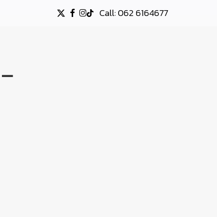
Call: 062 6164677
X-
FACEBOOK
INSTAGRAM
TIKTOK
TWITTER
-