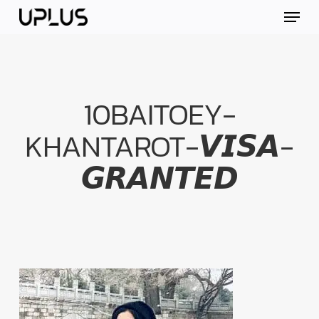
Skip
Menu
to
main
content
10BAITOEY-
KHANTAROT-𝙑𝙄𝙎𝘼-
𝙂𝙍𝘼𝙉𝙏𝙀𝘿