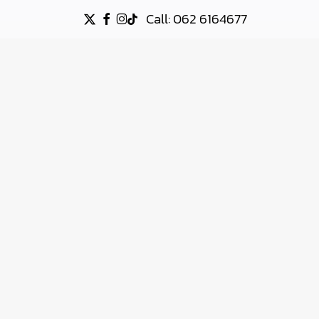
Call: 062 6164677
X-
FACEBOOK
INSTAGRAM
TIKTOK
TWITTER