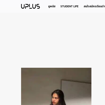
Skip
to
ยูพลัส
STUDENT LIFE
สนใจสมัครเรียนต่
main
content