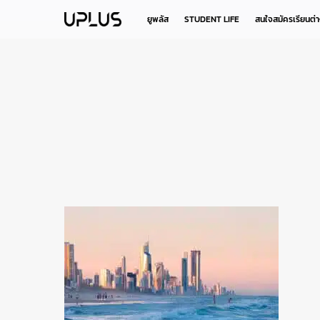
Skip
to
ยูพลัส
STUDENT LIFE
สนใจสมัครเรียนต่
main
content