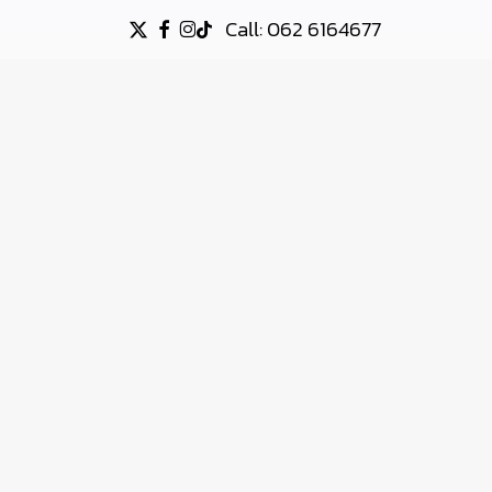
Call: 062 6164677
X-
FACEBOOK
INSTAGRAM
TIKTOK
TWITTER