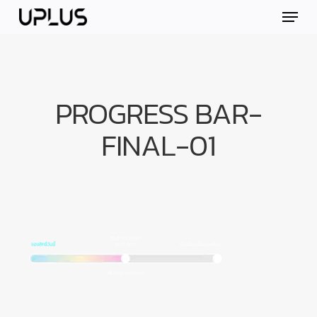
Skip
Menu
to
main
content
PROGRESS BAR-
FINAL-01