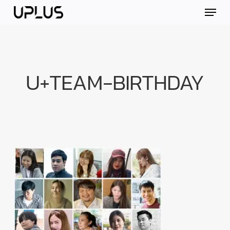
Skip
Menu
to
main
content
U+TEAM-BIRTHDAY