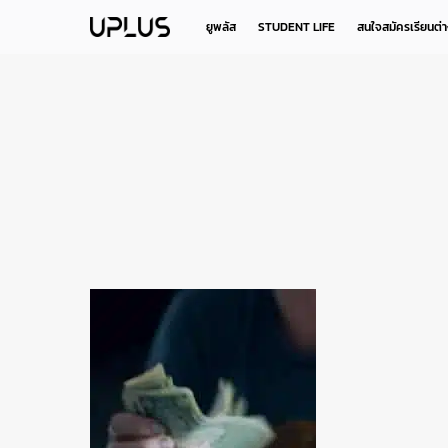
Skip
to
ยูพลัส
STUDENT LIFE
สนใจสมัครเรียนต่
main
content