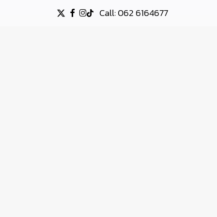
Call: 062 6164677
X-
FACEBOOK
INSTAGRAM
TIKTOK
TWITTER