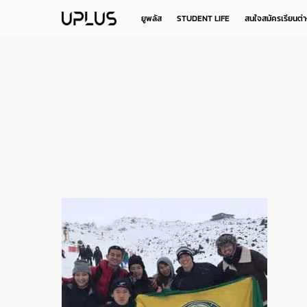
Skip
to
ยูพลัส
STUDENT LIFE
สนใจสมัครเรียนต่
main
content