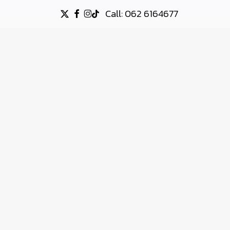
Call: 062 6164677
X-
FACEBOOK
INSTAGRAM
TIKTOK
TWITTER