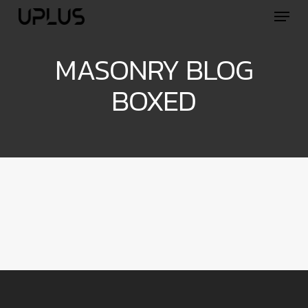
Skip
Menu
to
main
content
MASONRY BLOG
BOXED