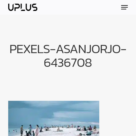
Skip
Menu
to
main
content
PEXELS-ASANJORJO-
6436708