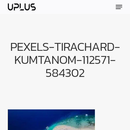
Skip
Menu
to
main
content
PEXELS-TIRACHARD-
KUMTANOM-112571-
584302