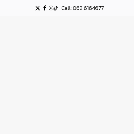
Call: 062 6164677
X-
FACEBOOK
INSTAGRAM
TIKTOK
TWITTER