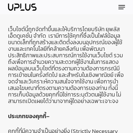
Skip
Menu
to
main
content
เว็บไซต์นี้ถูกจัดทำขึ้นและให้บริการโดยบริษัท
ยุพลัส
เอ็ดดูเคชั่น
จำกัด
เรามีการใช้คุกกี้ซึ่งเป็นไฟล์ข้อมูล
ขนาดเล็กที่ถูกสร้างและติดตั้งลงบนอุปกรณ์ของผู้ใช้
งานและเทคโนโลยีที่คล้ายคลึงกัน
เพื่อพัฒนา
ประสิทธิภาพและประสบการณ์การใช้งานเว็บไซต์
รวม
ถึงเพื่อการอำนวยความสะดวกผู้ใช้งานในการแสดง
ผลข้อมูลบนเว็บไซต์ที่ตรงตามความต้องการกรณีมี
การเข้าชมในครั้งถัดไป
และสำหรับในเชิงพาณิชย์
เพื่อ
จดจำและวิเคราะห์ความสนใจจากใช้งาน
เพื่อการนำ
เสนอโฆษณาที่ตรงตามความต้องการของท่าน
ทั้งนี้
การเก็บข้อมูลด้วยคุกกี้มิใช่การระบุตัวตนผู้ใช้งาน
ไม่
สามารถเปิดเผยได้ว่ามาจากผู้ใดอย่างเฉพาะเจาะจง
ประเภทของคุกกี้
–
คุกกี้ที่มีความจำเป็นอย่างยิ่ง
(Strictly Necessary