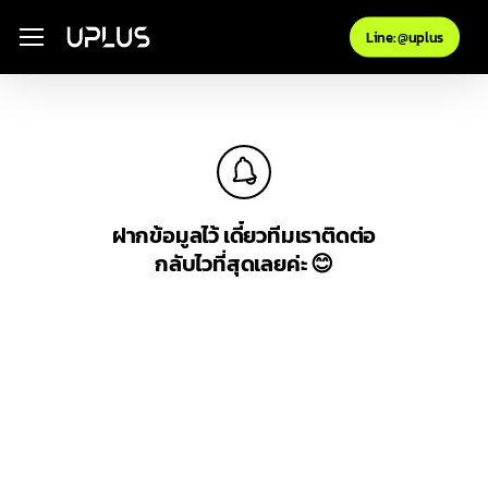
Skip
Menu
Menu
Line: @uplus
to
main
content
ฝากข้อมูลไว้ เดี๋ยวทีมเราติดต่อ
กลับไวที่สุดเลยค่ะ 😊