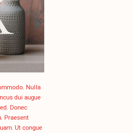
 commodo. Nulla
honcus dui augue
sed. Donec
. Praesent
 quam. Ut congue