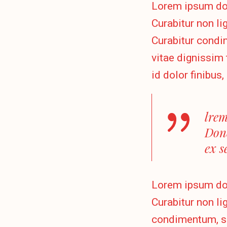
Lorem ipsum dolo
Curabitur non lig
Curabitur condi
vitae dignissim 
id dolor finibus
lrem
Done
ex s
Lorem ipsum dolo
Curabitur non lig
condimentum, s