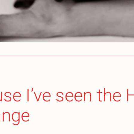
se I’ve seen the 
ange