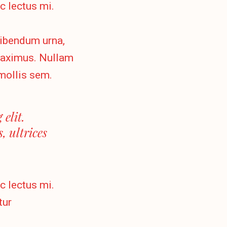
c lectus mi.
bibendum urna,
 maximus. Nullam
 mollis sem.
elit.
, ultrices
c lectus mi.
tur