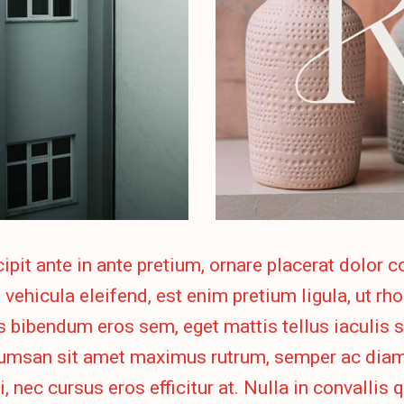
ipit ante in ante pretium, ornare placerat dolor
d vehicula eleifend, est enim pretium ligula, ut r
s bibendum eros sem, eget mattis tellus iaculis 
cumsan sit amet maximus rutrum, semper ac diam
i, nec cursus eros efficitur at. Nulla in convallis