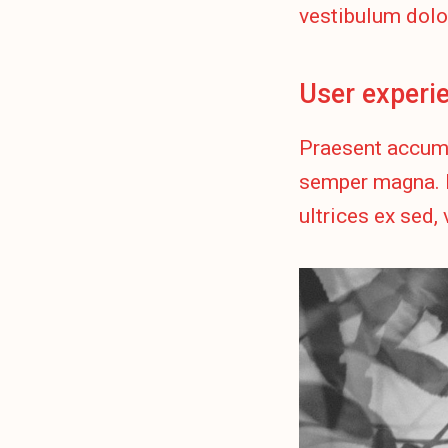
vestibulum dolo
User experi
Praesent accums
semper magna. M
ultrices ex sed, 