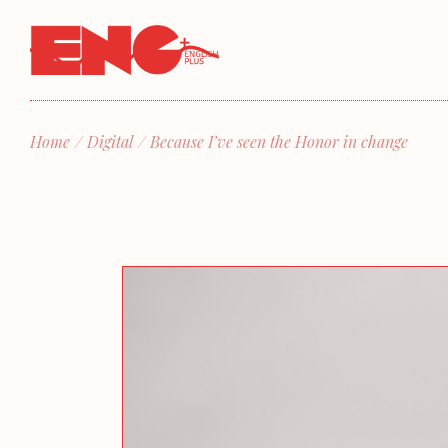
Home
Digital
Because I’ve seen the Honor in change