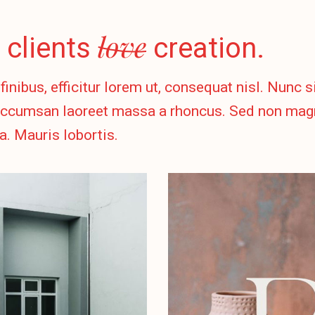
love
 clients
creation.
finibus, efficitur lorem ut, consequat nisl. Nunc 
ccumsan laoreet massa a rhoncus. Sed non magn
. Mauris lobortis.