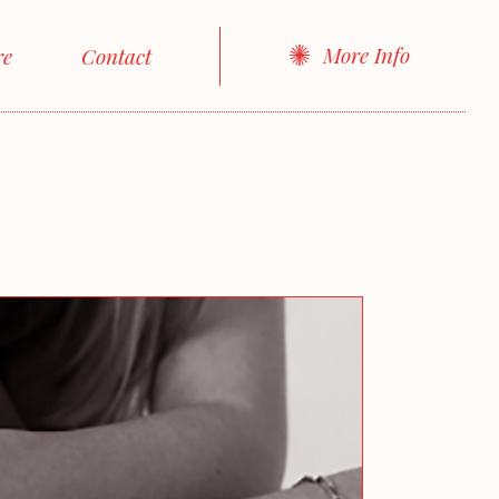
More Info
re
Contact