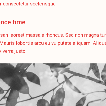
r consectetur scelerisque.
ence time
an laoreet massa a rhoncus. Sed non magna turp
auris lobortis arcu eu vulputate aliquam. Aliqu
viverra justo.