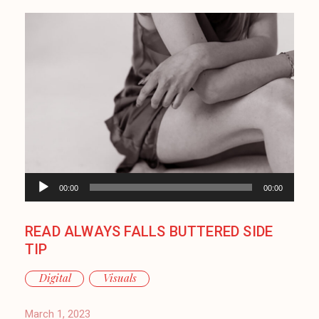
Audio
00:00
00:00
Player
READ ALWAYS FALLS BUTTERED SIDE
TIP
Digital
Visuals
March 1, 2023