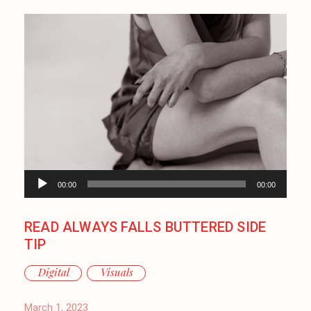
Audio
00:00
00:00
Player
READ ALWAYS FALLS BUTTERED SIDE
TIP
Digital
Visuals
March 1, 2023