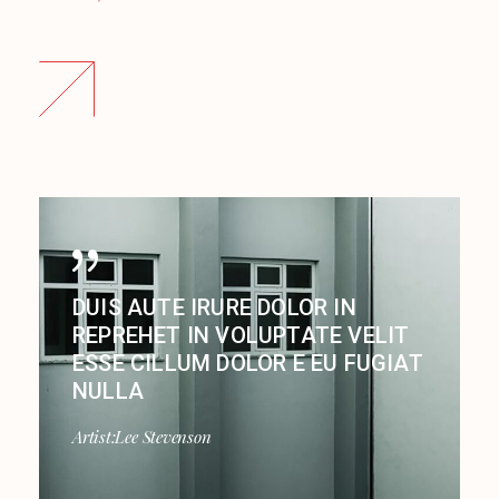
DUIS AUTE IRURE DOLOR IN
REPREHET IN VOLUPTATE VELIT
ESSE CILLUM DOLOR E EU FUGIAT
NULLA
Artist:
Lee Stevenson