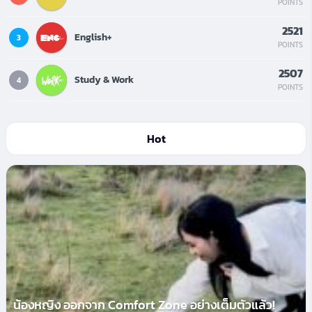
POINTS
2521
English+
3
POINTS
2507
Study & Work
4
POINTS
Hot
น้องหญิง ออกจาก Comfort Zone อย่างเต็มตัวแล้ว!