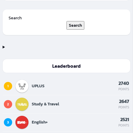
Search
Search
Leaderboard
2740
UPLUS
1
POINTS
2647
Study & Travel
2
POINTS
2521
English+
3
POINTS