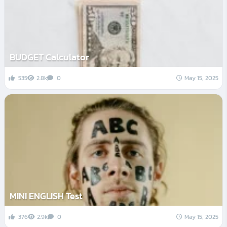
BUDGET Calculator
535
2.8k
0
May 15, 2025
MINI ENGLISH Test
376
2.9k
0
May 15, 2025