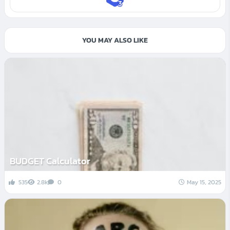
YOU MAY ALSO LIKE
BUDGET Calculator
535
2.8k
0
May 15, 2025