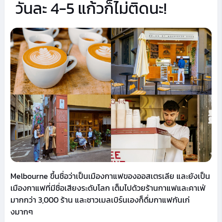
วันละ 4-5 แก้วก็ไม่ติดนะ!
Melbourne ขึ้นชื่อว่าเป็นเมืองกาแฟของออสเตรเลีย และยังเป็น
เมืองกาแฟที่มีชื่อเสียงระดับโลก เต็มไปด้วยร้านกาแฟและคาเฟ่
มากกว่า 3,000 ร้าน และชาวเมลเบิร์นเองก็ดื่มกาแฟกันเก่
งมากๆ