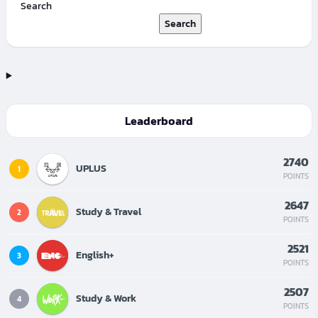
Search
Search
Leaderboard
2740
UPLUS
1
POINTS
2647
Study & Travel
2
POINTS
2521
English+
3
POINTS
2507
Study & Work
4
POINTS