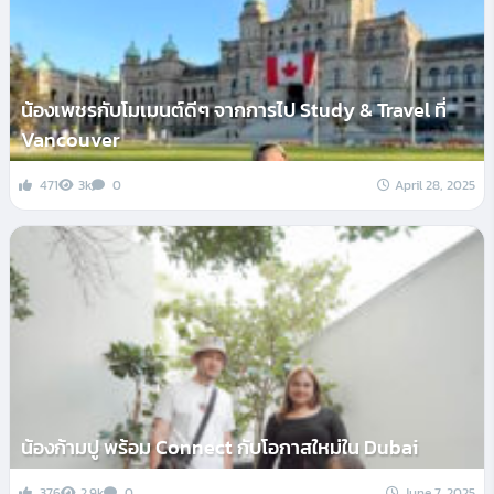
น้องเพชรกับโมเมนต์ดีๆ จากการไป Study & Travel ที่
Vancouver
471
3k
0
April 28, 2025
น้องก้ามปู พร้อม Connect กับโอกาสใหม่ใน Dubai
376
2.9k
0
June 7, 2025