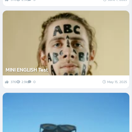
MINI ENGLISH Test
376
2.9k
0
May 15, 2025