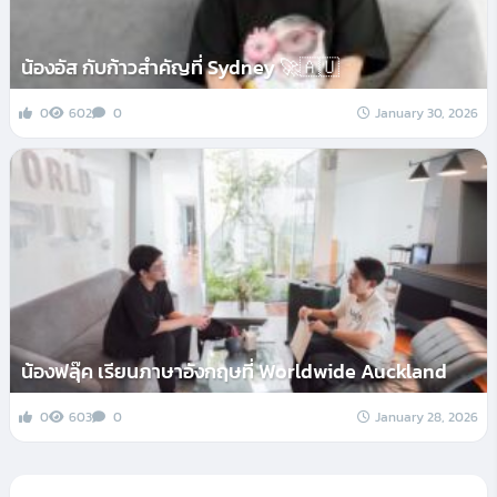
น้องอัส กับก้าวสำคัญที่ Sydney 🚀🇦🇺
0
602
0
January 30, 2026
น้องฟลุ๊ค เรียนภาษาอังกฤษที่ Worldwide Auckland
0
603
0
January 28, 2026