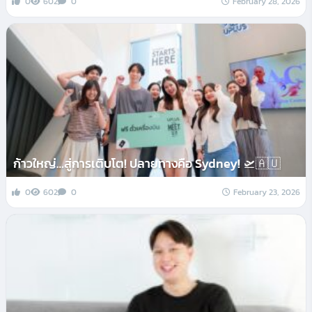
0
602
0
February 28, 2026
ก้าวใหญ่…สู่การเติบโต! ปลายทางคือ Sydney! 🛫🇦🇺
0
602
0
February 23, 2026