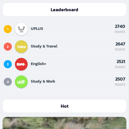
Leaderboard
2740
UPLUS
1
POINTS
2647
Study & Travel
2
POINTS
2521
English+
3
POINTS
2507
Study & Work
4
POINTS
Hot