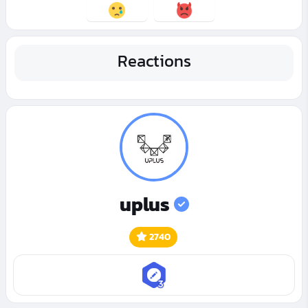
Reactions
uplus
2740