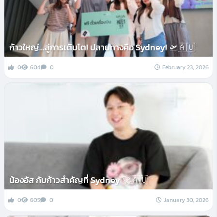
ก้าวใหญ่…สู่การเติบโต! ปลายทางคือ Sydney! 🛫🇦🇺
0
604
0
February 23, 2026
น้องอัส กับก้าวสำคัญที่ Sydney 🚀🇦🇺
0
605
0
January 30, 2026