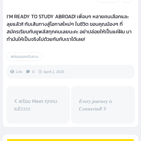
I’M READY TO STUDY ABROAD! เพื่อนๆ หลายคนเลือกและ
ลุยแล้ว!! กับเส้นทางสู่โอกาสใหม่ๆ ในชีวิต ขอบคุณน้องๆ ที่
สมัครเรียนกับยูพลัสทุกคนเลยนะคะ อย่าปล่อยให้เป็นแค่ฝัน มา
ทำมันให้เป็นจริงไปด้วยกันกับเราได้เลย!
#ก่อนออกเดินทาง
2.4k
0
April 2, 2025
พร้อม Meet ทุกคน
𝑬𝒗𝒆𝒓𝒚 𝒋𝒐𝒖𝒓𝒏𝒆𝒚 𝒊𝒔
แล้วววว
𝑪𝒐𝒏𝒏𝒆𝒄𝒕𝒆𝒅!