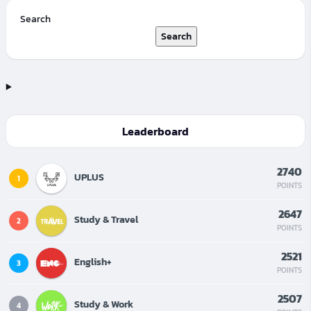
Search
Search
Leaderboard
2740
UPLUS
1
POINTS
2647
Study & Travel
2
POINTS
2521
English+
3
POINTS
2507
Study & Work
4