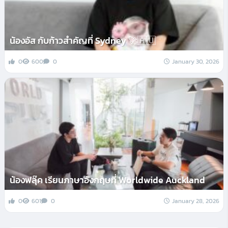
น้องอัส กับก้าวสำคัญที่ Sydney 🚀🇦🇺
0
600
0
January 30, 2026
น้องฟลุ๊ค เรียนภาษาอังกฤษที่ Worldwide Auckland
0
601
0
January 28, 2026