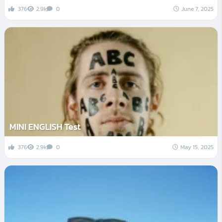
376
2.9k
0
June 7, 2025
MINI ENGLISH Test
376
2.9k
0
May 15, 2025