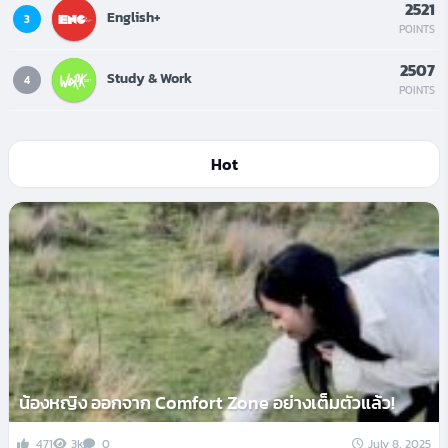
2521
English+
3
POINTS
2507
Study & Work
4
POINTS
Hot
น้องหญิง ออกจาก Comfort Zone อย่างเต็มตัวแล้ว!
471
3k
0
July 8, 2025