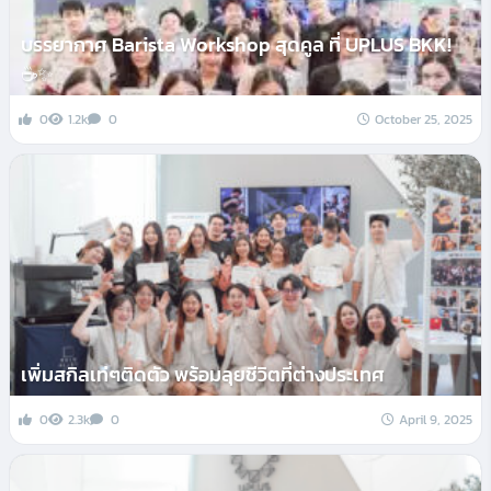
บรรยากาศ Barista Workshop สุดคูล ที่ UPLUS BKK!
☕✨
0
1.2k
0
October 25, 2025
เพิ่มสกิลเท่ๆติดตัว พร้อมลุยชีวิตที่ต่างประเทศ
0
2.3k
0
April 9, 2025