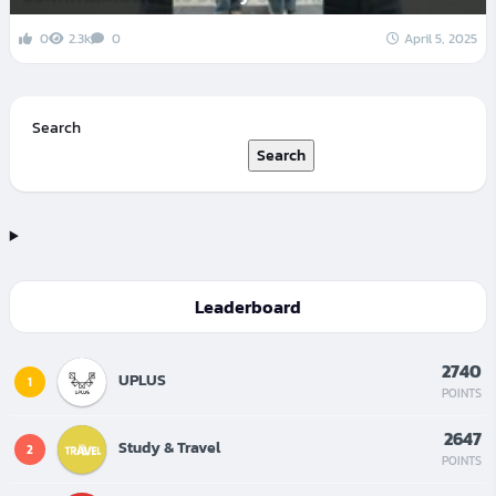
0
2.3k
0
April 5, 2025
Search
Search
Leaderboard
2740
UPLUS
1
POINTS
2647
Study & Travel
2
POINTS