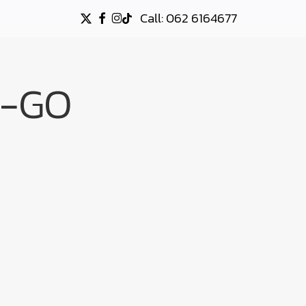
Call: 062 6164677
X-
FACEBOOK
INSTAGRAM
TIKTOK
TWITTER
O-GO