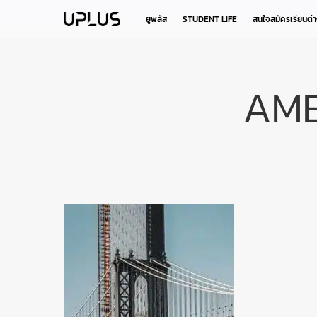
Skip
to
ยูพลัส
STUDENT LIFE
สนใจสมัครเรียนต่
main
content
AME