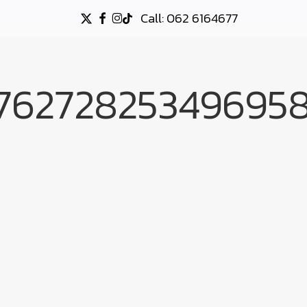
Call: 062 6164677
X-
FACEBOOK
INSTAGRAM
TIKTOK
TWITTER
_76272825349695