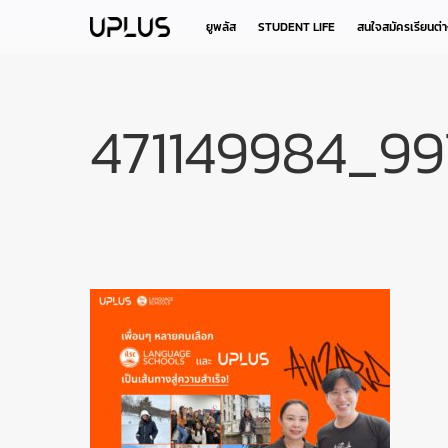
Skip
to
ยูพลัส
STUDENT LIFE
สนใจสมัครเรียนต่
main
content
471149984_9