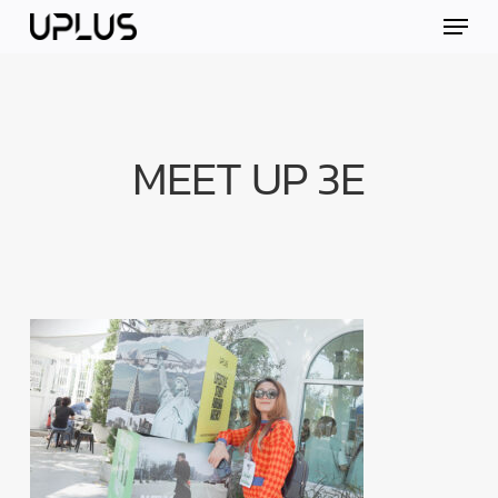
Skip
Menu
to
main
content
MEET UP 3E