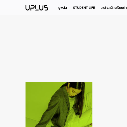
Skip
to
ยูพลัส
STUDENT LIFE
สนใจสมัครเรียนต่
main
content