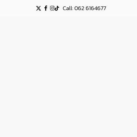
Call: 062 6164677
X-
FACEBOOK
INSTAGRAM
TIKTOK
TWITTER