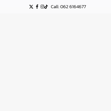
Call: 062 6164677
X-
FACEBOOK
INSTAGRAM
TIKTOK
TWITTER