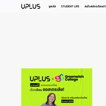
Skip
to
ยูพลัส
STUDENT LIFE
สนใจสมัครเรียนต่
main
content