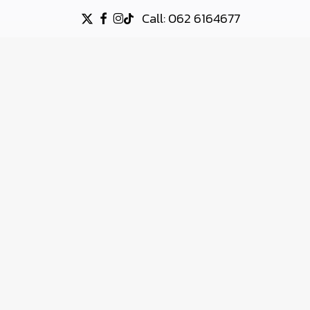
Call: 062 6164677
X-
FACEBOOK
INSTAGRAM
TIKTOK
TWITTER