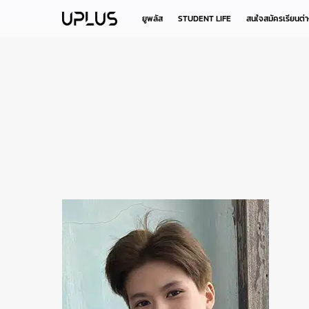
Skip
to
ยูพลัส
STUDENT LIFE
สนใจสมัครเรียนต่
main
content