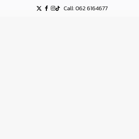
Call: 062 6164677
X-
FACEBOOK
INSTAGRAM
TIKTOK
TWITTER