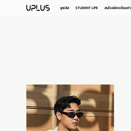
Skip
to
ยูพลัส
STUDENT LIFE
สนใจสมัครเรียนต่
main
content