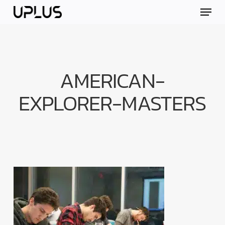
Skip
Menu
to
main
content
AMERICAN-
EXPLORER-MASTERS