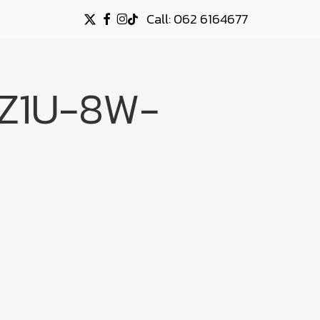
Call: 062 6164677
X-
FACEBOOK
INSTAGRAM
TIKTOK
TWITTER
Z1U-8W-