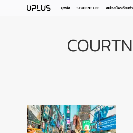
Skip
to
ยูพลัส
STUDENT LIFE
สนใจสมัครเรียนต่
main
content
COURTN