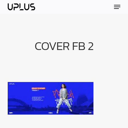
Skip
Menu
to
main
content
COVER FB 2