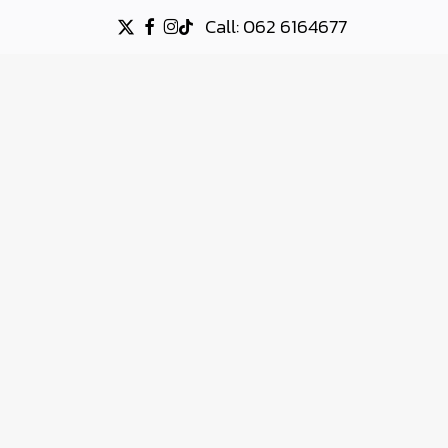
Call: 062 6164677
X-
FACEBOOK
INSTAGRAM
TIKTOK
TWITTER