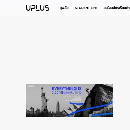
Skip
to
ยูพลัส
STUDENT LIFE
สนใจสมัครเรียนต่
main
content