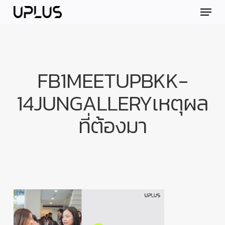
Skip
Menu
to
main
content
FB1MEETUPBKK-
14JUNGALLERYเหตุผล
ที่ต้องมา