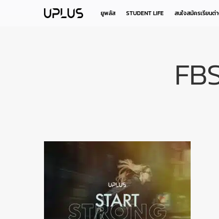
Skip
to
ยูพลัส
STUDENT LIFE
สนใจสมัครเรียนต่
main
content
FB