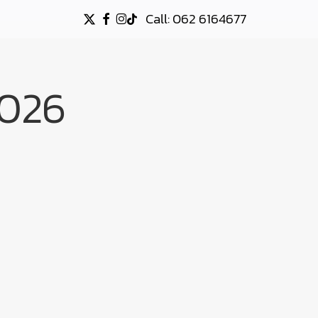
Call: 062 6164677
X-
FACEBOOK
INSTAGRAM
TIKTOK
TWITTER
026