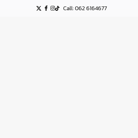
Call: 062 6164677
X-
FACEBOOK
INSTAGRAM
TIKTOK
TWITTER