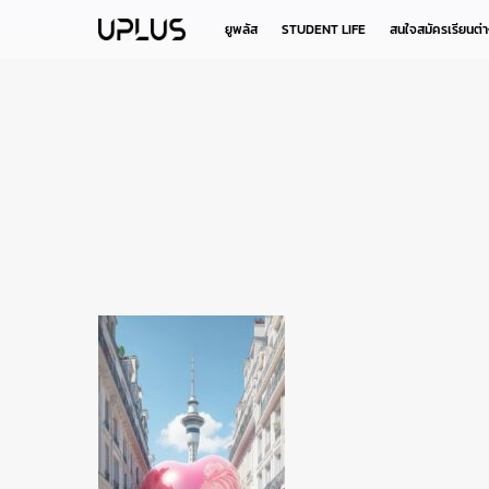
Skip
to
ยูพลัส
STUDENT LIFE
สนใจสมัครเรียนต่
main
content